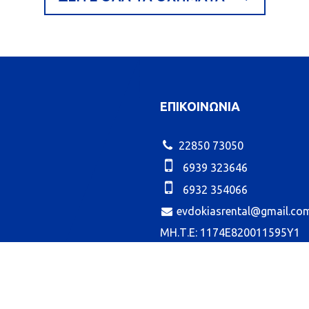
ΕΠΙΚΟΙΝΩΝΙΑ
22850 73050
6939 323646
6932 354066
evdokiasrental@gmail.co
ΜΗ.Τ.Ε: 1174E820011595Y1
ΜΗ.Τ.Ε: 1174E82000827200
ΜΗ.Τ.Ε: 1174E81001036001
ΜΗ.Τ.Ε: 1174E81001105401