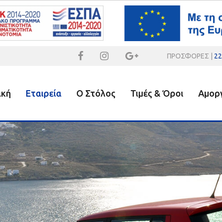
ΠΡΟΣΦΟΡΕΣ |
22
ική
Εταιρεία
Ο Στόλος
Τιμές & Όροι
Αμορ