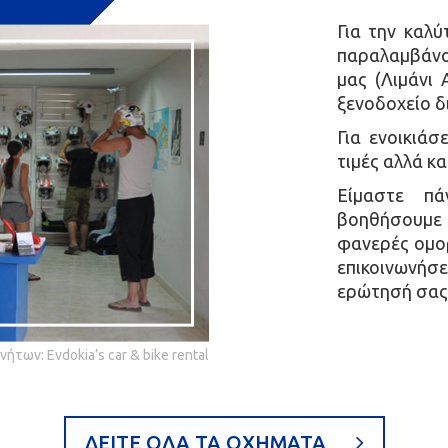
Για την καλ
παραλαμβάνου
μας (Λιμάνι 
ξενοδοχείο δ
Για ενοικιάσ
τιμές αλλά κ
Είμαστε π
βοηθήσουμε 
φανερές ομο
επικοινωνήσε
ερώτησή σας
ήτων: Evdokia’s car & bike rental
ΔΕΙΤΕ ΟΛΑ ΤΑ ΟΧΗΜΑΤΑ