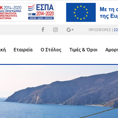
ΠΡΟΣΦΟΡΕΣ |
22
ική
Εταιρεία
Ο Στόλος
Τιμές & Όροι
Αμορ