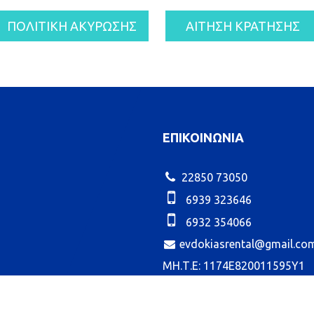
ΠΟΛΙΤΙΚΗ ΑΚΥΡΩΣΗΣ
ΑΙΤΗΣΗ ΚΡΑΤΗΣΗΣ
ΕΠΙΚΟΙΝΩΝΙΑ
22850 73050
6939 323646
6932 354066
evdokiasrental@gmail.co
ΜΗ.Τ.Ε: 1174E820011595Y1
ΜΗ.Τ.Ε: 1174E82000827200
ΜΗ.Τ.Ε: 1174E81001036001