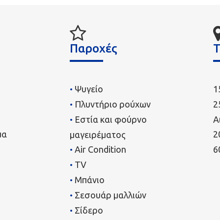
Παροχές
Τ
Ψυγείο
1
Πλυντήριο ρούχων
2
Εστία και φούρνο
Α
μα
2
μαγειρέματος
Air Condition
6
TV
Μπάνιο
Σεσουάρ μαλλιών
Σίδερο