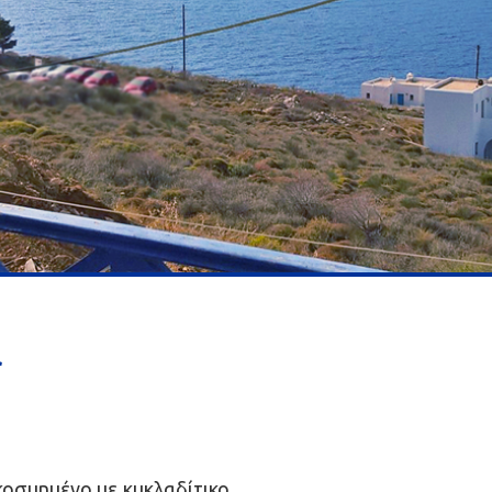
α
οσμημένο με κυκλαδίτικο